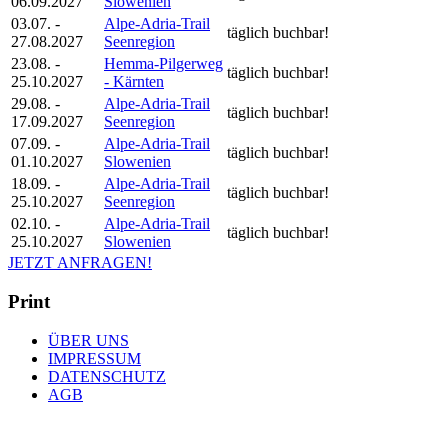
06.09.2027
Slowenien
03.07. -
Alpe-Adria-Trail
täglich buchbar!
27.08.2027
Seenregion
23.08. -
Hemma-Pilgerweg
täglich buchbar!
25.10.2027
- Kärnten
29.08. -
Alpe-Adria-Trail
täglich buchbar!
17.09.2027
Seenregion
07.09. -
Alpe-Adria-Trail
täglich buchbar!
01.10.2027
Slowenien
18.09. -
Alpe-Adria-Trail
täglich buchbar!
25.10.2027
Seenregion
02.10. -
Alpe-Adria-Trail
täglich buchbar!
25.10.2027
Slowenien
JETZT ANFRAGEN!
Print
ÜBER UNS
IMPRESSUM
DATENSCHUTZ
AGB