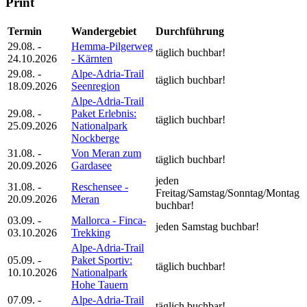
Print
Termin
Wandergebiet
Durchführung
29.08. -
Hemma-Pilgerweg
täglich buchbar!
24.10.2026
- Kärnten
29.08. -
Alpe-Adria-Trail
täglich buchbar!
18.09.2026
Seenregion
Alpe-Adria-Trail
29.08. -
Paket Erlebnis:
täglich buchbar!
25.09.2026
Nationalpark
Nockberge
31.08. -
Von Meran zum
täglich buchbar!
20.09.2026
Gardasee
jeden
31.08. -
Reschensee -
Freitag/Samstag/Sonntag/Montag
20.09.2026
Meran
buchbar!
03.09. -
Mallorca - Finca-
jeden Samstag buchbar!
03.10.2026
Trekking
Alpe-Adria-Trail
05.09. -
Paket Sportiv:
täglich buchbar!
10.10.2026
Nationalpark
Hohe Tauern
07.09. -
Alpe-Adria-Trail
täglich buchbar!