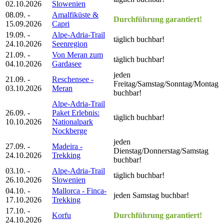
02.10.2026
Slowenien
08.09. -
Amalfiküste &
Durchführung garantiert!
15.09.2026
Capri
19.09. -
Alpe-Adria-Trail
täglich buchbar!
24.10.2026
Seenregion
21.09. -
Von Meran zum
täglich buchbar!
04.10.2026
Gardasee
jeden
21.09. -
Reschensee -
Freitag/Samstag/Sonntag/Montag
03.10.2026
Meran
buchbar!
Alpe-Adria-Trail
26.09. -
Paket Erlebnis:
täglich buchbar!
10.10.2026
Nationalpark
Nockberge
jeden
27.09. -
Madeira -
Dienstag/Donnerstag/Samstag
24.10.2026
Trekking
buchbar!
03.10. -
Alpe-Adria-Trail
täglich buchbar!
26.10.2026
Slowenien
04.10. -
Mallorca - Finca-
jeden Samstag buchbar!
17.10.2026
Trekking
17.10. -
Korfu
Durchführung garantiert!
24.10.2026