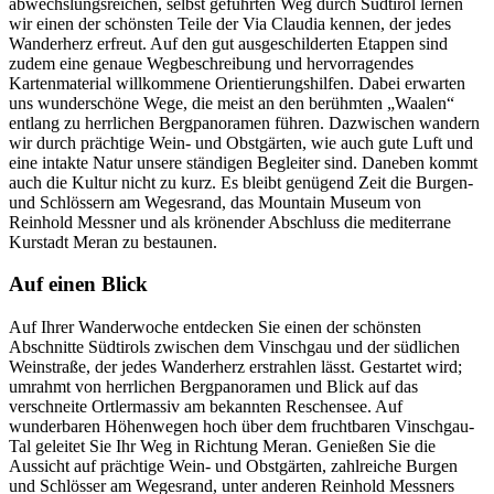
abwechslungsreichen, selbst geführten Weg durch Südtirol lernen
wir einen der schönsten Teile der Via Claudia kennen, der jedes
Wanderherz erfreut. Auf den gut ausgeschilderten Etappen sind
zudem eine genaue Wegbeschreibung und hervorragendes
Kartenmaterial willkommene Orientierungshilfen. Dabei erwarten
uns wunderschöne Wege, die meist an den berühmten „Waalen“
entlang zu herrlichen Bergpanoramen führen. Dazwischen wandern
wir durch prächtige Wein- und Obstgärten, wie auch gute Luft und
eine intakte Natur unsere ständigen Begleiter sind. Daneben kommt
auch die Kultur nicht zu kurz. Es bleibt genügend Zeit die Burgen-
und Schlössern am Wegesrand, das Mountain Museum von
Reinhold Messner und als krönender Abschluss die mediterrane
Kurstadt Meran zu bestaunen.
Auf einen Blick
Auf Ihrer Wanderwoche entdecken Sie einen der schönsten
Abschnitte Südtirols zwischen dem Vinschgau und der südlichen
Weinstraße, der jedes Wanderherz erstrahlen lässt. Gestartet wird;
umrahmt von herrlichen Bergpanoramen und Blick auf das
verschneite Ortlermassiv am bekannten Reschensee. Auf
wunderbaren Höhenwegen hoch über dem fruchtbaren Vinschgau-
Tal geleitet Sie Ihr Weg in Richtung Meran. Genießen Sie die
Aussicht auf prächtige Wein- und Obstgärten, zahlreiche Burgen
und Schlösser am Wegesrand, unter anderen Reinhold Messners